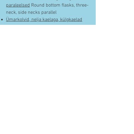
paraleelsed
Round bottom flasks, three-
neck, side necks parallel
Ümarkolvid, nelja kaelaga, külgkaelad
kaldu või paraleelsed
Round bottom
flasks, four-neck, side necks angled or
parallel
info@labklaas.ee
+372 670 6882
+372 670 6883
3a Kadaka tee
Tallinn, 10621
Estonia